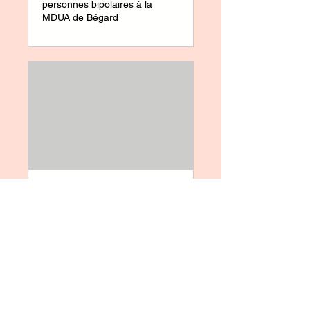
personnes bipolaires à la
MDUA de Bégard
Groupe de parole
Saint-Brieuc
Moment d'échange entre
personnes bipolaires à la MDU
de Saint-Brieuc