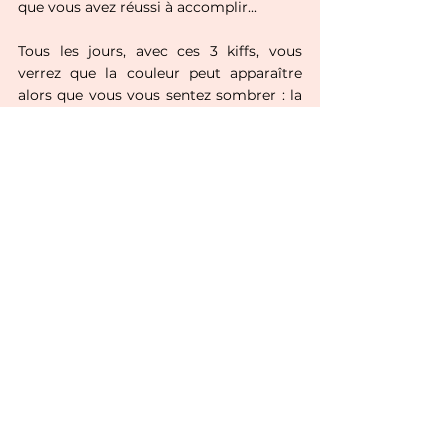
que vous avez réussi à accomplir...
Tous les jours, avec ces 3 kiffs, vous 
verrez que la couleur peut apparaître 
alors que vous vous sentez sombrer : la 
gratitude a des effets positifs 
importants sur le bien-être et la sérénité 
émotionnelle.
Pour quoi êtes vous reconnaissants 
aujourd'hui ?
OUTILS
Commentaires